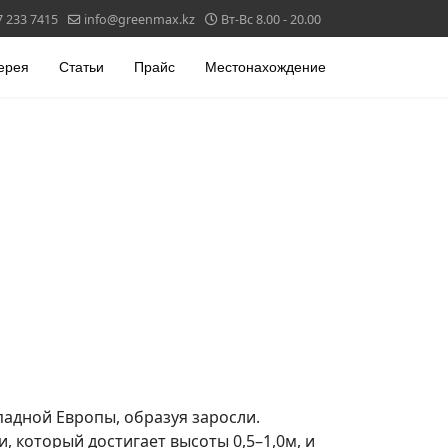
7 233 7415
info@greenmax.kz
Вт-Вс 8.00 - 20.00
ерея
Статьи
Прайс
Местонахождение
падной Европы, образуя заросли.
который достигает высоты 0,5–1,0м, и