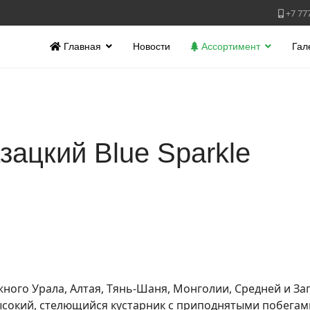
+7 77
Главная
Новости
Ассортимент
Гал
ацкий Blue Sparkle
жного Урала, Алтая, Тянь-Шаня, Монголии, Средней и За
окий, стелющийся кустарник с приподнятыми побегами, 