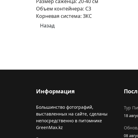
Размер саженца
:
20-40 см
Объем контейнера
:
С3
Корневая система
:
ЗКС
Информация
Посл
Большинство фотографий,
Тур П
выставленных на сайте, сделаны
18 авгу
непосредственно в питомнике
GreenMax.kz
Обнов
08 авгу