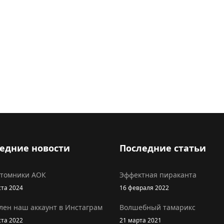
едние новости
Последние статьи
итомники АОК
Эффектная пираканта
ста 2024
16 февраля 2022
лен наш аккаунт в Инстаграм
Волшебный тамарикс
ста 2022
21 марта 2021