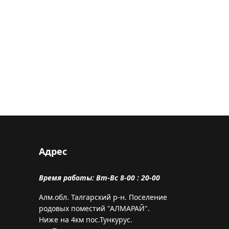
Адрес
Время работы: Вт-Вс 8-00 : 20-00
Алм.обл. Талгарский р-н. Поселение
родовых поместий "АЛМАРАЙ".
Ниже на 4км пос.Тункурус.