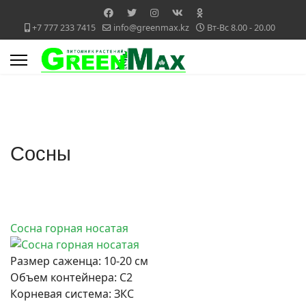
+7 777 233 7415
info@greenmax.kz
Вт-Вс 8.00 - 20.00
Сосны
Сосна горная носатая
Размер саженца:
10-20 см
Объем контейнера:
С2
Корневая система:
ЗКС